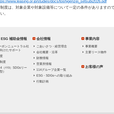
tps://www.leasing.or.jp/studies/docs/toshigenzei_setsubi2026.pdf
各制度は、対象企業や対象設備等について一定の条件がありますの
さい。
・ESG 補助金情報
会社情報
事業内容
カーボンニュートラル社
ごあいさつ・経営理念
事業概要
向けたサポート
会社概要・沿革
主要リース物件
度
財務情報
制度
営業所情報
お客様の声
4（ｲｲﾖ）SDGsリー
114グループ企業一覧
型）
ESG・SDGsへの取り組み
行動計画