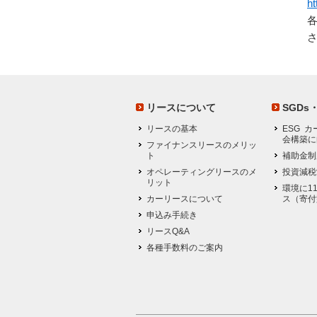
ht
リースについて
SGDs
リースの基本
ESG 
会構築に
ファイナンスリースのメリッ
ト
補助金制
オペレーティングリースのメ
投資減税
リット
環境に11
カーリースについて
ス（寄付
申込み手続き
リースQ&A
各種手数料のご案内