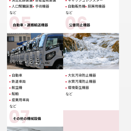
人口腎臓装置
手術機器
自動販売機
厨房用機器
など
など
自動車・運搬輸送機器
公害防止機器
自動車
大気汚染防止機器
鉄道車両
水質汚濁防止機器
航空機
環境衛生機器
船舶
など
産業用車両
など
その他の機械設備