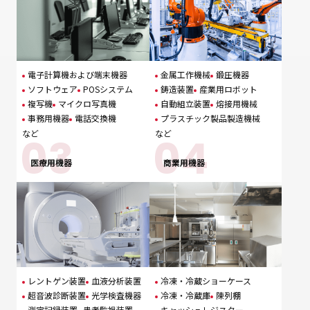
電子計算機および端末機器
金属工作機械
鍛圧機器
ソフトウェア
POSシステム
鋳造装置
産業用ロボット
複写機
マイクロ写真機
自動組立装置
熔接用機械
事務用機器
電話交換機
プラスチック製品製造機械
など
など
医療用機器
商業用機器
レントゲン装置
血液分析装置
冷凍・冷蔵ショーケース
超音波診断装置
光学検査機器
冷凍・冷蔵庫
陳列棚
測定記録装置
患者監視装置
キャッシュレジスター